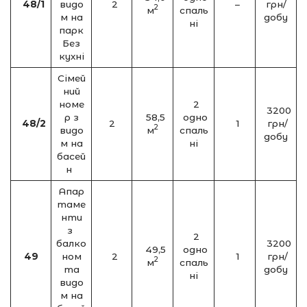
48/1
видо
2
–
грн/
2
м
спаль
м на
добу
ні
парк
Без
кухні
Сімей
ний
номе
2
3200
р з
58,5
одно
48/2
2
1
грн/
2
видо
м
спаль
добу
м на
ні
басей
н
Апар
таме
нти
з
2
балко
3200
49,5
одно
49
ном
2
1
грн/
2
м
спаль
та
добу
ні
видо
м на