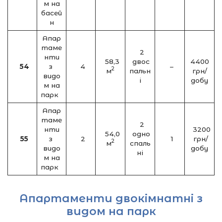
м на
басей
н
Апар
таме
2
нти
58,3
двос
4400
54
з
4
–
2
м
пальн
грн/
видо
і
добу
м на
парк
Апар
таме
2
нти
3200
54,0
одно
55
з
2
1
грн/
2
м
спаль
видо
добу
ні
м на
парк
Апартаменти двокімнатні з
видом на парк