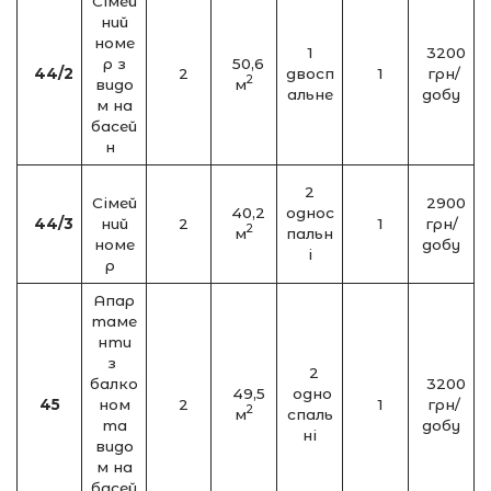
Сімей
ний
номе
1
3200
р з
50,6
44/2
2
двосп
1
грн/
2
видо
м
альне
добу
м на
басей
н
2
Сімей
2900
40,2
однос
44/3
ний
2
1
грн/
2
м
пальн
номе
добу
і
р
Апар
таме
нти
з
2
балко
3200
49,5
одно
45
ном
2
1
грн/
2
м
спаль
та
добу
ні
видо
м на
басей