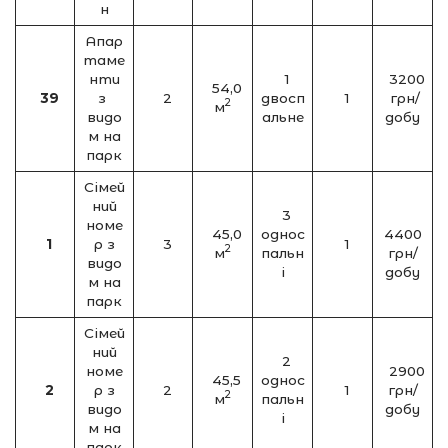
н
Апар
таме
нти
1
3200
54,0
3
9
з
2
двосп
1
грн/
2
м
видо
альне
добу
м на
парк
Сімей
ний
3
номе
45,0
однос
4400
1
р з
3
1
2
м
пальн
грн/
видо
і
добу
м на
парк
Сімей
ний
2
номе
2900
45,5
однос
2
р з
2
1
грн/
2
м
пальн
видо
добу
і
м на
парк