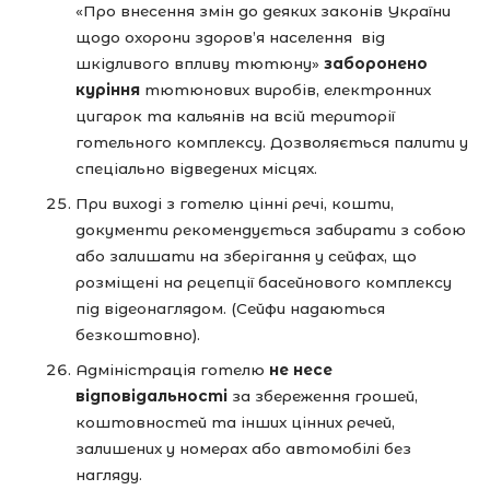
«Про внесення змін до деяких законів України
щодо охорони здоров’я населення від
шкідливого впливу тютюну»
заборонено
куріння
тютюнових виробів, електронних
цигарок та кальянів на всій території
готельного комплексу. Дозволяється палити у
спеціально відведених місцях.
При виході з готелю цінні речі, кошти,
документи рекомендується забирати з собою
або залишати на зберігання у сейфах, що
розміщені на рецепції басейнового комплексу
під відеонаглядом. (Сейфи надаються
безкоштовно).
Адміністрація готелю
не несе
відповідальності
за збереження грошей,
коштовностей та інших цінних речей,
залишених у номерах або автомобілі без
нагляду.