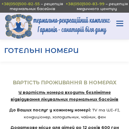
Перейти
+38(050)500-82-55
– рецепція
+38(050)500-83-99
– рецепція
термальних басейнів
медичного центру
до
вмісту
Меню
Головна Сторінка
»
Готельні номери
ГОТЕЛЬНІ НОМЕРИ
ПРО НАС
БАСЕЙНИ
МЕДЦЕНТР
СПОРТ
НОМЕРИ
ЦІНИ
ОРЕНДА
ВОДА
КОНТАКТИ
ВАРТІСТЬ ПРОЖИВАННЯ В НОМЕРАХ
У вартість номера входить безлімітне
АКТУАЛЬНЕ
відвідування лікувальних термальних басейнів
До Ваших послуг у кожному номері:
TV та WI-FI,
кондиціонер, холодильник, чайник, фен
Додаткове місце для дітей до 12 років
600 грн