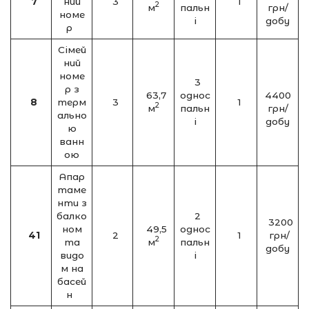
7
ний
3
1
2
м
пальн
грн/
номе
і
добу
р
Сімей
ний
номе
3
р з
63,7
однос
4400
8
терм
3
1
2
м
пальн
грн/
ально
і
добу
ю
ванн
ою
Апар
таме
нти з
балко
2
3200
ном
49,5
однос
41
2
1
грн/
2
та
м
пальн
добу
видо
і
м на
басей
н