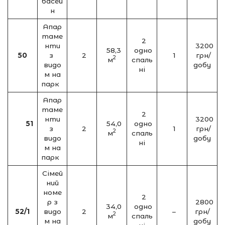
басей
н
Апар
таме
2
нти
3200
58,3
одно
50
з
2
1
грн/
2
м
спаль
видо
добу
ні
м на
парк
Апар
таме
2
нти
3200
51
54,0
одно
з
2
1
грн/
2
м
спаль
видо
добу
ні
м на
парк
Сімей
ний
номе
2
р з
2800
34,0
одно
52/1
видо
2
–
грн/
2
м
спаль
м на
добу