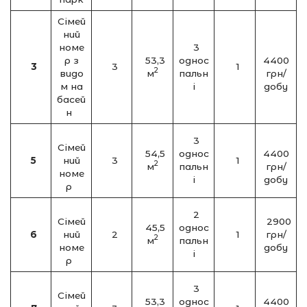
Сімей
ний
номе
3
р з
53,3
однос
4400
3
3
1
2
видо
м
пальн
грн/
м на
і
добу
басей
н
3
Сімей
54,5
однос
4400
5
ний
3
1
2
м
пальн
грн/
номе
і
добу
р
2
Сімей
2900
45,5
однос
6
ний
2
1
грн/
2
м
пальн
номе
добу
і
р
3
Сімей
53,3
однос
4400