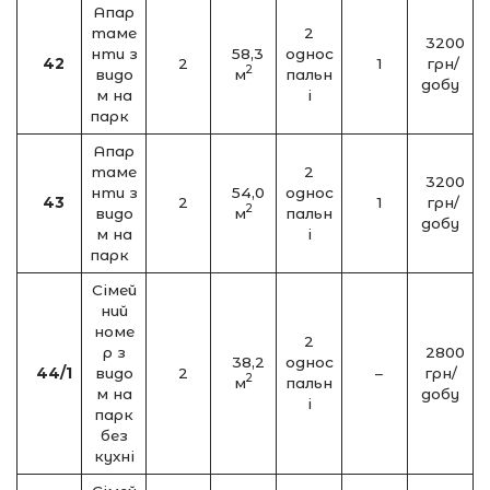
Апар
таме
2
3200
нти з
58,3
однос
42
2
1
грн/
2
видо
м
пальн
добу
м на
і
парк
Апар
таме
2
3200
нти з
54,0
однос
43
2
1
грн/
2
видо
м
пальн
добу
м на
і
парк
Сімей
ний
номе
2
р з
2800
38,2
однос
44/1
видо
2
–
грн/
2
м
пальн
м на
добу
і
парк
без
кухні