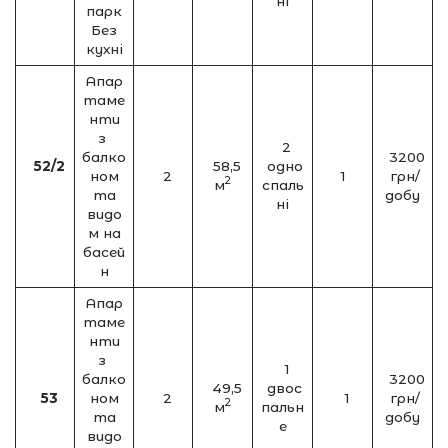
ні
парк
Без
кухні
Апар
таме
нти
з
2
балко
3200
52/2
58,5
одно
ном
2
1
грн/
2
м
спаль
та
добу
ні
видо
м на
басей
н
Апар
таме
нти
з
1
балко
3200
49,5
двос
53
ном
2
1
грн/
2
м
пальн
та
добу
е
видо