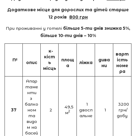
Додаткове місце для дорослих та дітей старше
12 років
800 грн
При проживанні у готелі
більше 5-ти днів знижка 5%,
більше 10-ти днів – 10%
к-
варт
кіст
№
площ
дива
ість
опис
ь
ліжка
а
ни
номе
місць
ра
Апар
таме
нти
з
балко
1
3200
49,5
3
7
ном
2
двосп
1
грн/
2
м
та
альне
добу
видо
м на
басей