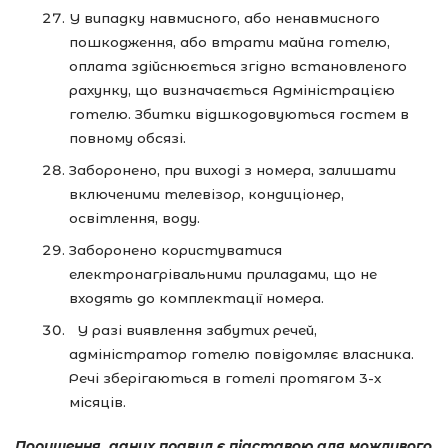
У випадку навмисного, або ненавмисного
пошкодження, або втрати майна готелю,
оплата здійснюється згідно встановленого
рахунку, що визначається Адміністрацією
готелю. Збитки відшкодовуються гостем в
повному обсязі.
Заборонено, при виході з номера, залишати
включеними телевізор, кондиціонер,
освітлення, воду.
Заборонено користуватися
електронагрівальними приладами, що не
входять до комплектації номера.
У разі виявлення забутих речей,
адміністратор готелю повідомляє власника.
Речі зберігаються в готелі протягом 3-х
місяців.
Порушення даних правил є підставою для можливого