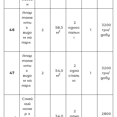
н
Апар
таме
нти
2
3200
з
58,3
однос
46
2
1
грн/
2
видо
м
пальн
добу
м на
і
парк
Апар
таме
нти
2
3200
з
54,0
одно
47
2
1
грн/
2
видо
м
спаль
добу
м на
ні
парк
Сімей
ний
номе
2
р з
2800
34,0
одно