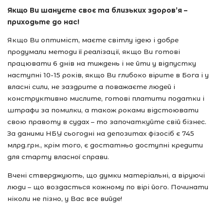
Якщо Ви шануєте своє та близьких здоров’я –
приходьте до нас!
Якщо Ви оптиміст, маєте світлу ідею і добре
продумали методи її реалізації, якщо Ви готові
працювати 6 днів на тиждень і не йти у відпустку
наступні 10-15 років, якщо Ви глибоко вірите в Бога і у
власні сили, не заздрите а поважаєте людей і
конструктивно мислите, готові платити податки і
штрафи за помилки, а також роками відстоювати
свою правоту в судах – то започаткуйте свій бізнес.
За даними НБУ сьогодні на депозитах фізосіб є 745
млрд.грн., крім того, є достатньо доступні кредити
для старту власної справи.
Вчені стверджують, що думки матеріальні, а віруючі
люди – що воздасться кожному по вірі його. Починати
ніколи не пізно, у Вас все вийде!