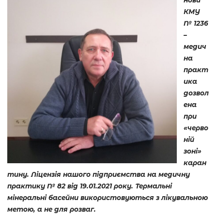
нови
КМУ
№ 1236
–
медич
на
практ
ика
дозвол
ена
при
«черво
ній
зоні»
каран
тину. Ліцензія нашого підприємства на медичну
практику № 82 від 19.01.2021 року. Термальні
мінеральні басейни використовуються з лікувальною
метою, а не для розваг.