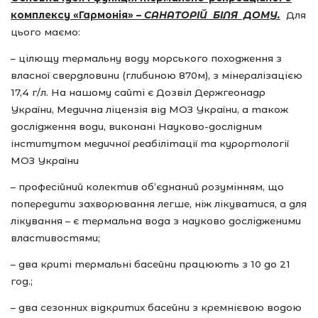
комплексу «Гармонія» –
САНАТОРІЙ БІЛЯ ДОМУ.
Для
цього маємо:
– цілющу термальну воду морського походження з
власної свердловини (глибиною 870м), з мінералізацією
17,4 г/л. На нашому сайті є Дозвіл Держгеонадр
України, Медична ліцензія від МОЗ України, а також
дослідження води, виконані Науково-дослідним
інститутом медичної реабілітації та курортології
МОЗ України
– професійний колектив об’єднаний розумінням, що
попередити захворювання легше, ніж лікуватися, а для
лікування – є термальна вода з науково дослідженими
властивостями;
– два криті термальні басейни працюють з 10 до 21
год.;
– два сезонних відкритих басейни з кремнієвою водою