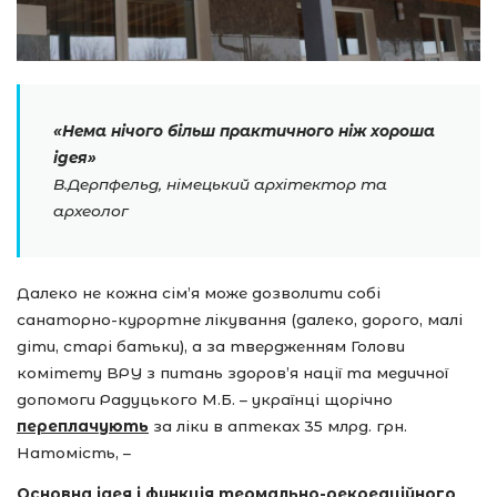
«Нема нічого більш практичного ніж хороша
ідея»
В.Дерпфельд, німецький архітектор та
археолог
Далеко не кожна сім’я може дозволити собі
санаторно-курортне лікування (далеко, дорого, малі
діти, старі батьки), а за твердженням Голови
комітету ВРУ з питань здоров’я нації та медичної
допомоги Радуцького М.Б. – українці щорічно
переплачують
за ліки в аптеках 35 млрд. грн.
Натомість, –
Основна ідея і функція термально-рекреаційного