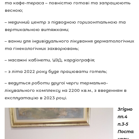
та кафе-тераса – повністю готові та запрацюють
весною;
– медичний центр з підводною горизонтальною та
вертикальною витяжками;
– ванни для індивідуального лікування дерматологічних
та гінекологічних захворювань;
– масажні кабінети, УЗД, кардіографія;
– з літа 2022 року буде працювати готель;
– ведуться роботи другої черги термально-
лікувального комплексу на 2200 кв.м., з введенням в
експлуатацію в 2023 році.
Згідно
пп.4
п.3-5
Поста