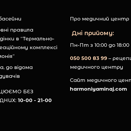
басейни
Про медичний центр
вні правила
Дні прийому:
дінки в “Термально-
Пн-Пт з 10:00 до 18:00
еаційному комплексі
монія”
050 500 83 99
– рецеп
медичного центру
а, до відома
ідувачів
Сайт медичного цен
harmoniyaminaj.com
ЦЮЄМО БЕЗ
ІДНИХ:
10-00 - 21-00