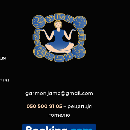
ція
тру:
garmonijamc@gmail.com
050 500 91 05
– рецепція
готелю