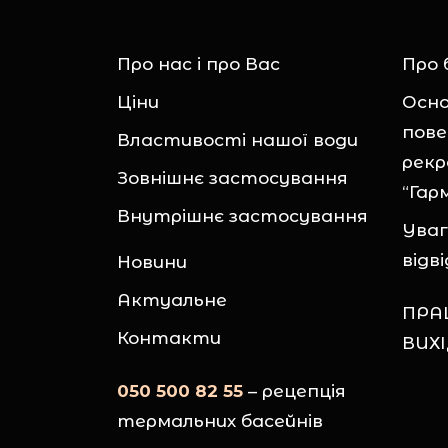
Про нас і про Вас
Про 
Ціни
Осно
пове
Властивості нашої води
рекр
Зовнішнє застосування
“Гар
Внутрішнє застосування
Уваг
відв
Новини
Актуальне
ПРА
Контакти
ВИХ
050 500 82 55
– рецепція
термальних басейнів