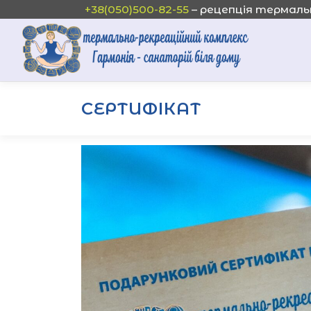
Перейти
+38(050)500-82-55
– рецепція термаль
до
вмісту
Головна Сторінка
»
Сертифікат
СЕРТИФІКАТ