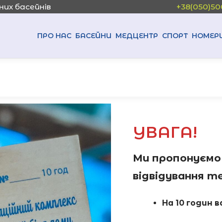
них басейнів
+38(050)50
ПРО НАС
БАСЕЙНИ
МЕДЦЕНТР
СПОРТ
НОМЕР
УВАГА!
Ми пропонуємо
відвідування т
На 10 годин 